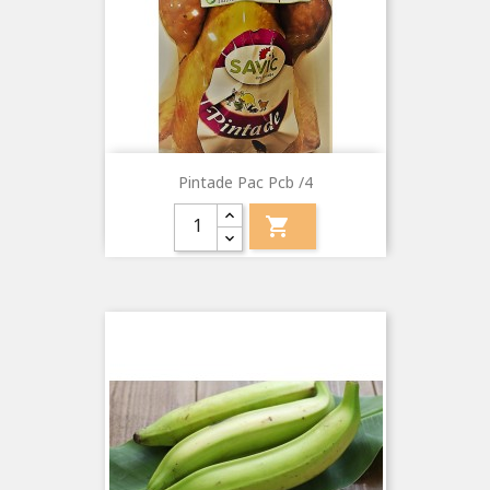
Pintade Pac Pcb /4
