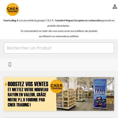

Cnertrading.fr
est une entité du groupe C.N.E.R -
Conseil et Négoce Européen en restauration
grossiste en
produits alimentaires .
En commandant sur notre site vous aurez accès aux meilleurs des produits
qu'utilisent vos restaurateurs préférés.

Précédent
Suiv