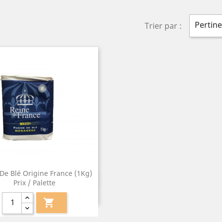
Pertin
Trier par :
 De Blé Origine France (1Kg)
Aperçu rapide

Prix / Palette
