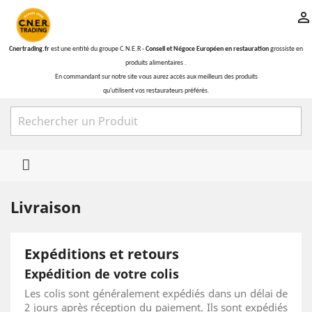

Cnertrading.fr
est une entité du groupe C.N.E.R -
Conseil et Négoce Européen en restauration
grossiste en
produits alimentaires .
En commandant sur notre site vous aurez accès aux meilleurs des produits
qu'utilisent vos restaurateurs préférés.

Livraison
Expéditions et retours
Expédition de votre colis
Les colis sont généralement expédiés dans un délai de
2 jours après réception du paiement. Ils sont expédiés