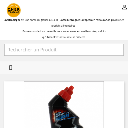

Cnertrading.fr
est une entité du groupe C.N.E.R -
Conseil et Négoce Européen en restauration
grossiste en
produits alimentaires .
En commandant sur notre site vous aurez accès aux meilleurs des produits
qu'utilisent vos restaurateurs préférés.
