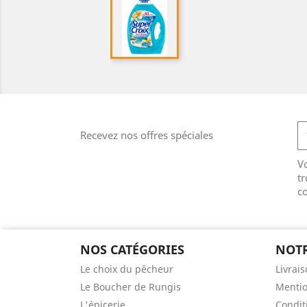
Recevez nos offres spéciales
V
tr
co
NOS CATÉGORIES
NOTR
Le choix du pêcheur
Livrai
Le Boucher de Rungis
Mentio
L'épicerie
Condit