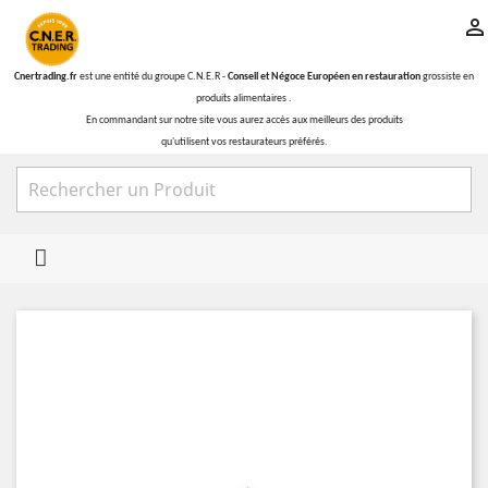

Cnertrading.fr
est une entité du groupe C.N.E.R -
Conseil et Négoce Européen en restauration
grossiste en
produits alimentaires .
En commandant sur notre site vous aurez accès aux meilleurs des produits
qu'utilisent vos restaurateurs préférés.
