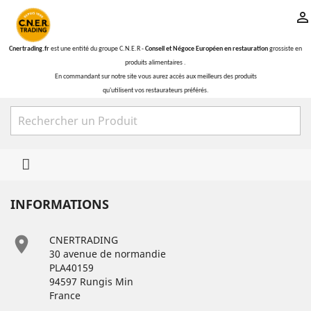

Cnertrading.fr
est une entité du groupe C.N.E.R -
Conseil et Négoce Européen en restauration
grossiste en
produits alimentaires .
En commandant sur notre site vous aurez accès aux meilleurs des produits
qu'utilisent vos restaurateurs préférés.

INFORMATIONS

CNERTRADING
30 avenue de normandie
PLA40159
94597 Rungis Min
France