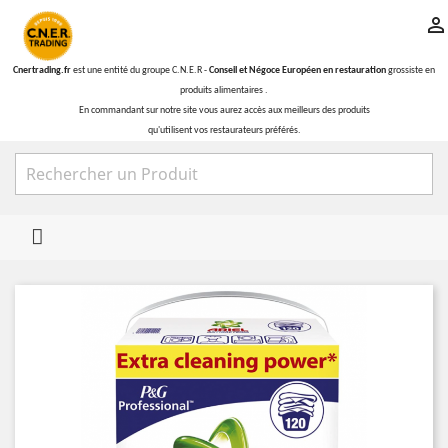

Cnertrading.fr
est une entité du groupe C.N.E.R -
Conseil et Négoce Européen en restauration
grossiste en
produits alimentaires .
En commandant sur notre site vous aurez accès aux meilleurs des produits
qu'utilisent vos restaurateurs préférés.
