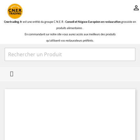

Cnertrading.fr
est une entité du groupe C.N.E.R -
Conseil et Négoce Européen en restauration
grossiste en
produits alimentaires .
En commandant sur notre site vous aurez accès aux meilleurs des produits
qu'utilisent vos restaurateurs préférés.
