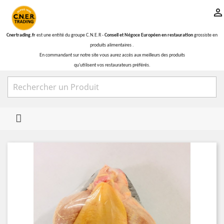

Cnertrading.fr
est une entité du groupe C.N.E.R -
Conseil et Négoce Européen en restauration
grossiste en
produits alimentaires .
En commandant sur notre site vous aurez accès aux meilleurs des produits
qu'utilisent vos restaurateurs préférés.
