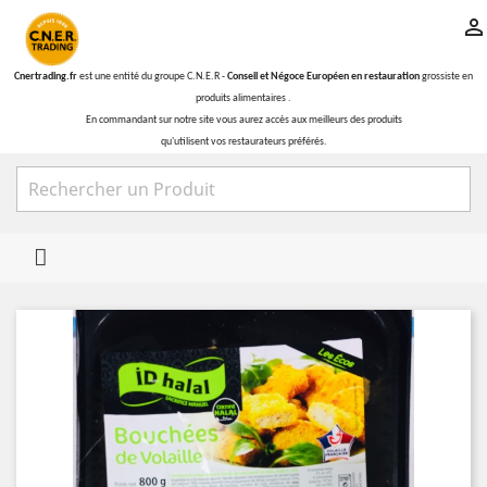

Cnertrading.fr
est une entité du groupe C.N.E.R -
Conseil et Négoce Européen en restauration
grossiste en
produits alimentaires .
En commandant sur notre site vous aurez accès aux meilleurs des produits
qu'utilisent vos restaurateurs préférés.
